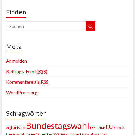
Finden
Meta
Anmelden
Beitrags-Feed (
RSS
)
Kommentare als
RSS
WordPress.org
Schlagwörter
Bundestagswahl
EU
Afghanistan
DIE LINKE
Europa
Europawahl
Frauen*kampftag
G20
Gerechtigkeit
Geschlossenheit